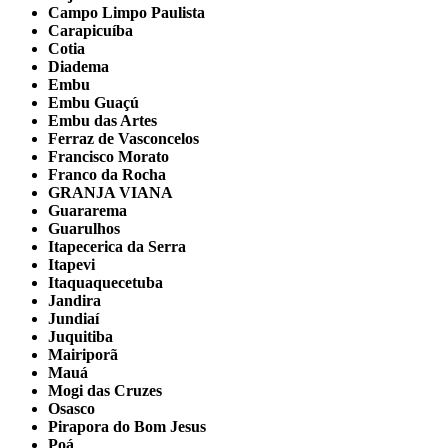
Campo Limpo Paulista
Carapicuíba
Cotia
Diadema
Embu
Embu Guaçú
Embu das Artes
Ferraz de Vasconcelos
Francisco Morato
Franco da Rocha
GRANJA VIANA
Guararema
Guarulhos
Itapecerica da Serra
Itapevi
Itaquaquecetuba
Jandira
Jundiaí
Juquitiba
Mairiporã
Mauá
Mogi das Cruzes
Osasco
Pirapora do Bom Jesus
Poá