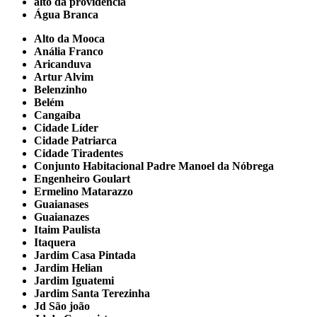
alto da providencia
Água Branca
Alto da Mooca
Anália Franco
Aricanduva
Artur Alvim
Belenzinho
Belém
Cangaíba
Cidade Líder
Cidade Patriarca
Cidade Tiradentes
Conjunto Habitacional Padre Manoel da Nóbrega
Engenheiro Goulart
Ermelino Matarazzo
Guaianases
Guaianazes
Itaim Paulista
Itaquera
Jardim Casa Pintada
Jardim Helian
Jardim Iguatemi
Jardim Santa Terezinha
Jd São joão