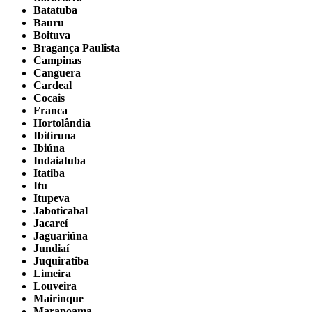
Batatuba
Bauru
Boituva
Bragança Paulista
Campinas
Canguera
Cardeal
Cocais
Franca
Hortolândia
Ibitiruna
Ibiúna
Indaiatuba
Itatiba
Itu
Itupeva
Jaboticabal
Jacareí
Jaguariúna
Jundiaí
Juquiratiba
Limeira
Louveira
Mairinque
Marapoama