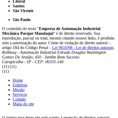
Litoral
Santos
São Vicente
São Paulo
O conteúdo do texto "
Empresa de Automação Industrial
Mecânica Parque Mandaqui
" é de direito reservado. Sua
reprodução, parcial ou total, mesmo citando nossos links, é proibida
sem a autorização do autor. Crime de violação de direito autoral –
artigo 184 do Código Penal –
Lei 9610/98 - Lei de direitos autorais
.
Rollmaq - Automação Industrial
Estrada Douglas Washington
Gomes De Araújo, 450 - Jardim Bom Sucesso
Carapicuíba - SP - CEP: 06335-140
(11)
(11)
(11)
Home
Empresa
Missão
Serviços
Contato
Mapa do site
O inteiro teor deste site está sujeito à proteção de direitos autorais.