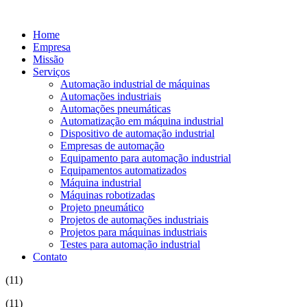
Home
Empresa
Missão
Serviços
Automação industrial de máquinas
Automações industriais
Automações pneumáticas
Automatização em máquina industrial
Dispositivo de automação industrial
Empresas de automação
Equipamento para automação industrial
Equipamentos automatizados
Máquina industrial
Máquinas robotizadas
Projeto pneumático
Projetos de automações industriais
Projetos para máquinas industriais
Testes para automação industrial
Contato
(11)
(11)