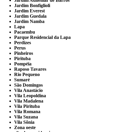
Jardim Adhemar de Barros
Jardim Bonfiglioli
Jardim Everest
Jardim Guedala
Jardim Namba
Lapa
Pacaembu
Parque Residencial da Lapa
Perdizes
Perus
Pinheiros
Pirituba
Pompéia
Raposo Tavares
Rio Pequeno
Sumaré
São Domingos
Vila Anastácio
Vila Leopoldina
Vila Madalena
Vila Pirituba
Vila Romana
Vila Suzana
Vila Sônia
Zona oeste